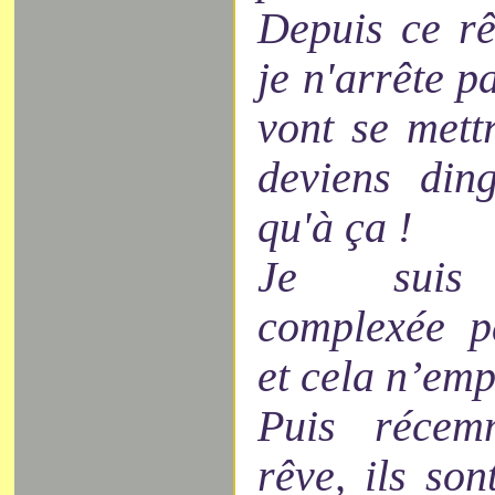
Depuis ce rê
je n'arrête p
vont se mett
deviens din
qu'à ça !
Je suis 
complexée p
et cela n’emp
Puis récem
rêve, ils son