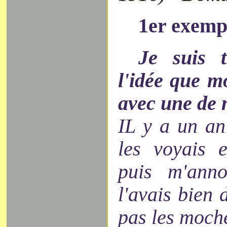
1er exemp
Je suis t
l'idée que 
avec une de 
IL y a un an 
les voyais 
puis m'ann
l'avais bien 
pas les moche