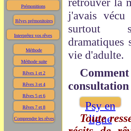
retrouver la
Prémonitions
j'avais vécu
Rêves prémonitoires
surtout s
Interprétez vos rêves
dramatiques 
Méthode
vie d'adulte.
Méthode suite
Comment 
Rêves 1 et 2
consultation
Rêves 3 et 4
Rêves 5 et 6
Psy en
Rêves 7 et 8
Toute ress
ligne
Comprendre les rêves
récits de rê