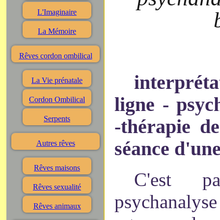
L'Imaginaire
La Mémoire
Rêves cordon ombilical
interpréta
La Vie prénatale
ligne - psyc
Cordon Ombilical
Serpents
-thérapie d
séance d'un
Autres rêves
Rêves maisons
C'est 
Rêves sexualité
psychanaly
Rêves animaux