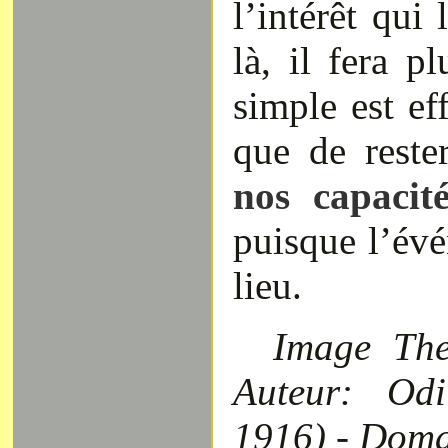
l’intérêt qui 
là, il fera pl
simple est ef
que de reste
nos capaci
puisque l’év
lieu.
Image The
Auteur: Odi
1916) - Doma