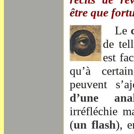
être que fortu
Le
c
de tel
est fa
qu’à certa
peuvent s’a
d’une anal
irréfléchie m
(
un flash
), e