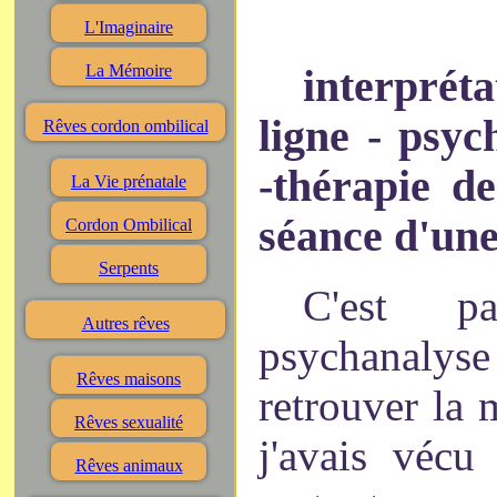
L'Imaginaire
La Mémoire
interpréta
ligne - psyc
Rêves cordon ombilical
-thérapie d
La Vie prénatale
séance d'un
Cordon Ombilical
Serpents
C'est 
Autres rêves
psychanaly
Rêves maisons
retrouver la
Rêves sexualité
j'avais vécu
Rêves animaux