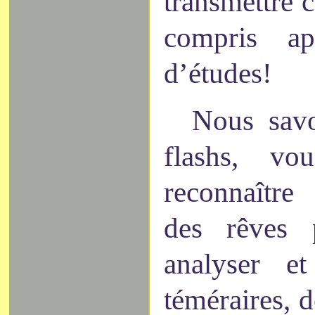
transmettre 
compris a
d’études!
Nous savo
flashs, vo
reconnaître
des rêves 
analyser e
téméraires, 