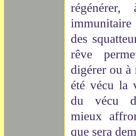
régénérer,
immunitaire 
des squatteur
rêve perme
digérer ou à 
été vécu la v
du vécu d
mieux affro
que sera dem