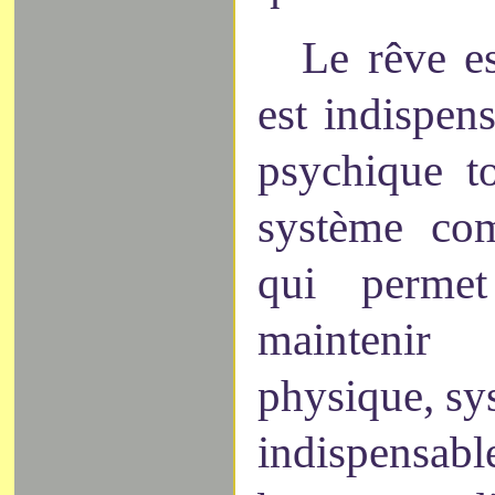
Le rêve es
est indispens
psychique t
système com
qui perme
maintenir
physique, sy
indispensab