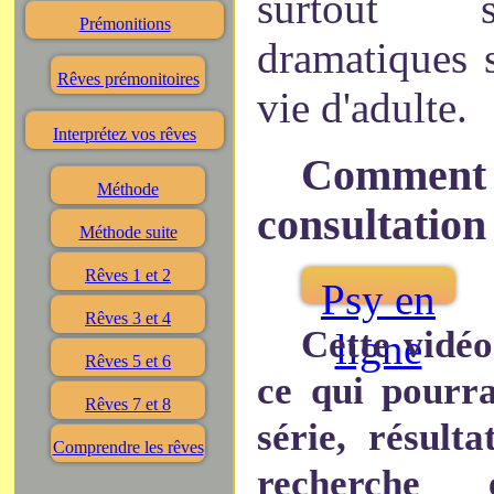
surtout s
Prémonitions
dramatiques 
Rêves prémonitoires
vie d'adulte.
Interprétez vos rêves
Comment 
Méthode
consultation
Méthode suite
Rêves 1 et 2
Psy en
Rêves 3 et 4
Cette vidéo
ligne
Rêves 5 et 6
ce qui pourra
Rêves 7 et 8
série, résult
Comprendre les rêves
recherche e