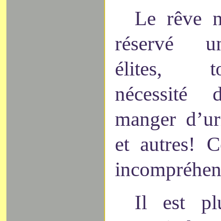
Le rêve n
réservé u
élites, 
nécessité 
manger d’uri
et autres! 
incompréhen
Il est pl