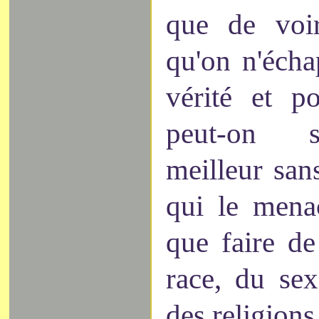
que de voir
qu'on n'écha
vérité et p
peut-on s
meilleur sans
qui le mena
que faire de
race, du sexe
des religions