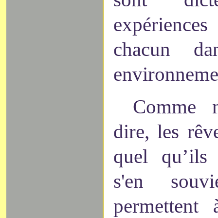
expérienc
chacun da
environneme
Comme n
dire, les rê
quel qu’ils
s'en souv
permettent 