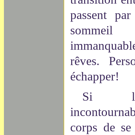
passent par
sommei
immanquab
rêves. Per
échapper!
Si l
incontourn
corps de se