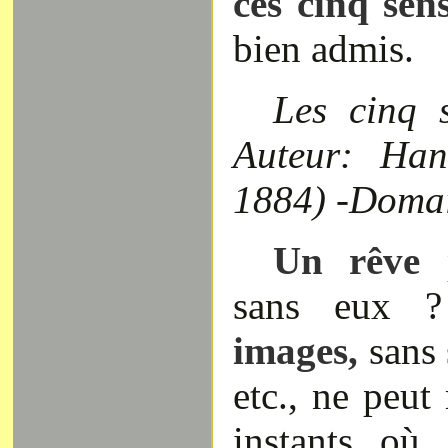
ces cinq se
bien admis.
Les cinq 
Auteur: Han
1884) -Domai
Un rêve
p
sans eux ?
images,
sans 
etc., ne peut
instants où