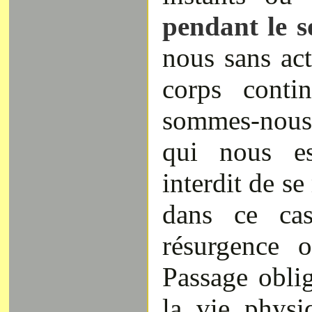
pendant le s
nous sans act
corps conti
sommes-nous 
qui nous es
interdit de se
dans ce cas
résurgence 
Passage oblig
la vie physi