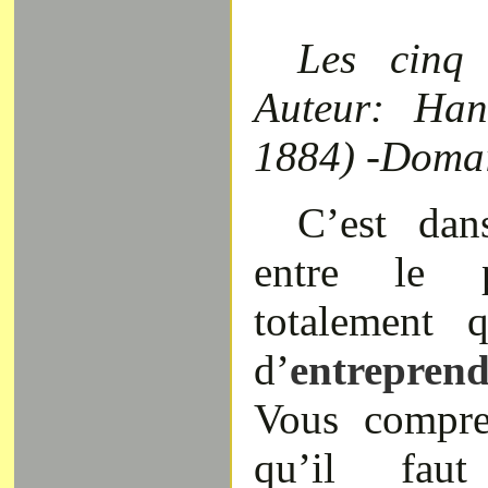
Les cinq 
Auteur: Han
1884) -Domai
C’est dan
entre le 
totalement q
d’
entrepren
Vous compren
qu’il fau