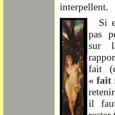
interpellent.
Si 
pas p
sur 
rappo
fait 
« fait
reteni
il fa
rester