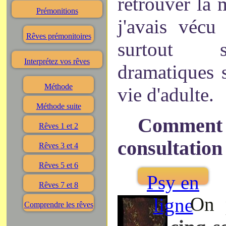
retrouver la
Prémonitions
j'avais vécu
Rêves prémonitoires
surtout s
Interprétez vos rêves
dramatiques 
Méthode
vie d'adulte.
Méthode suite
Comment 
Rêves 1 et 2
consultation
Rêves 3 et 4
Rêves 5 et 6
Psy en
Rêves 7 et 8
On 
ligne
Comprendre les rêves