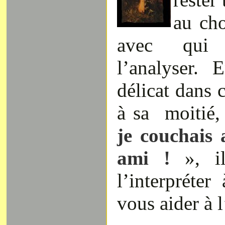
au cho
avec qui
l’analyser. E
délicat dans c
à sa moitié
je couchais 
ami !
», i
l’interpréte
vous aider à l