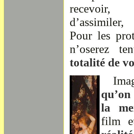
recevoir
d’assimiler
Pour les pro
n’oserez t
totalité de v
Ima
qu’on 
la me
film 