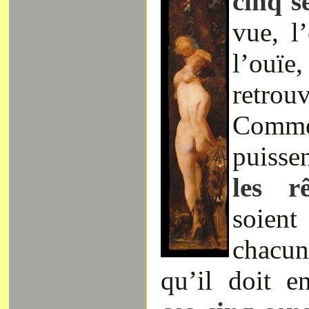
cinq s
vue, l
l’ou
retrouv
Commen
puisse
les r
soient
chacu
qu’il doit en