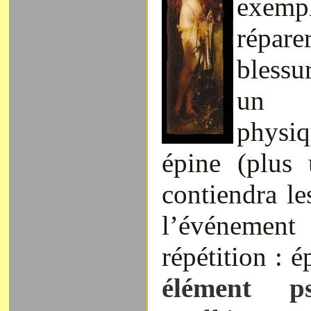
exemp
répar
blessu
un a
physi
épine (plus
contiendra l
l’événement
répétition : 
élément 