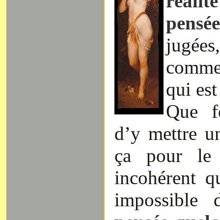
réali
pensé
jugée
comme 
qui est 
Que f
d’y mettre u
ça pour le 
incohérent qu
impossible 