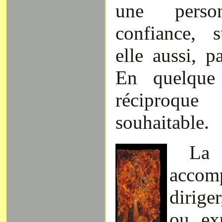
une pers
confiance, s
elle aussi, p
En quelque 
réciproqu
souhaitable.
La
acco
dirige
ou exp