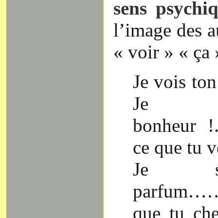
sens psychi
l’image des a
« voir » « ça 
Je vois 
Je v
bonheur !...
ce que tu v
Je s
parfum……
que tu cher