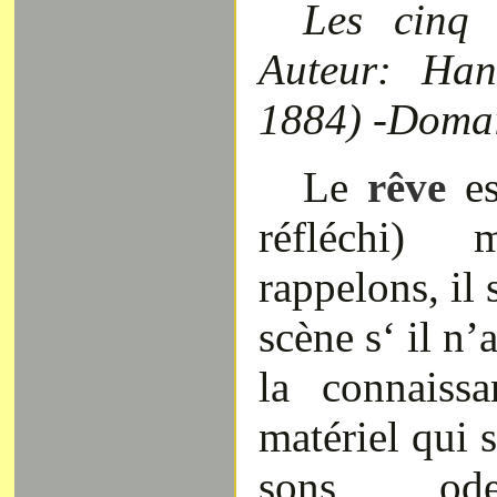
Les cinq 
Auteur: Han
1884) -Domai
Le
rêve
e
réfléchi)
rappelons, il 
scène s‘ il n’
la connaiss
matériel qui 
sons, ode