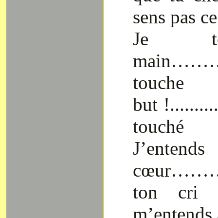
sens pas ce
Je t
main…
tou
but !.........
touché
J’ent
cœur…………
ton cri
m’entends 