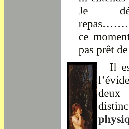
Je dé
repas………
ce moment
pas prêt de
Il e
l’évi
deux
dist
phys