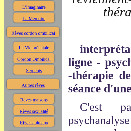
théra
L'Imaginaire
La Mémoire
Rêves cordon ombilical
interpréta
La Vie prénatale
ligne - psyc
Cordon Ombilical
Serpents
-thérapie d
séance d'un
Autres rêves
Rêves maisons
C'est 
Rêves sexualité
psychanaly
Rêves animaux