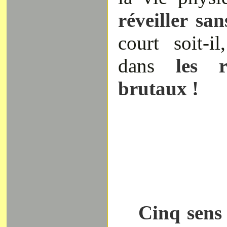
réveiller sa
court soit-i
dans
les r
brutaux !
Cinq sens