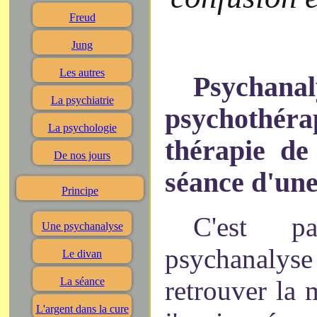
Freud
Jung
Les autres
Psych
La psychiatrie
psychothér
La psychologie
thérapie de
De nos jours
séance d'un
Principe
C'est 
Une psychanalyse
psychanaly
Le divan
retrouver la
La séance
L'argent dans la cure