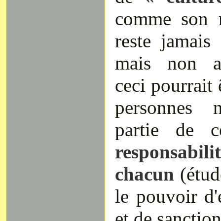
comme son n
reste jamais
mais non ap
ceci pourrait 
personnes n
partie de 
responsabili
chacun
(étud
le pouvoir d'é
et de sanction