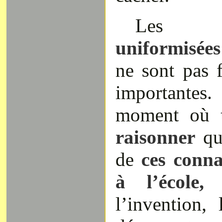
Le
uniformisé
ne sont pas 
importante
moment où
t
raisonner
qu
de
ces conna
à l’école,
e
l’invention, 