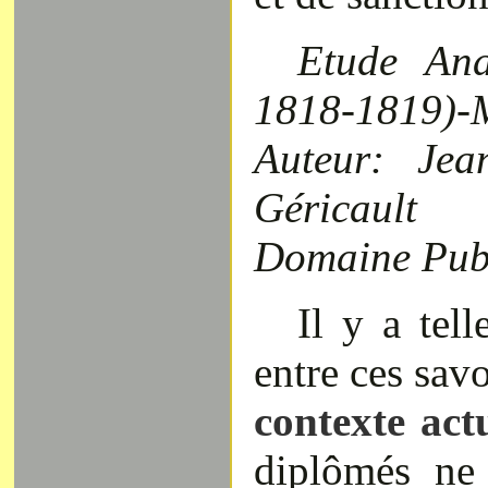
Etude Ana
1818-1819)
Auteur: Jea
Géricault
Domaine Pub
Il y a tel
entre ces savo
contexte actu
diplômés ne