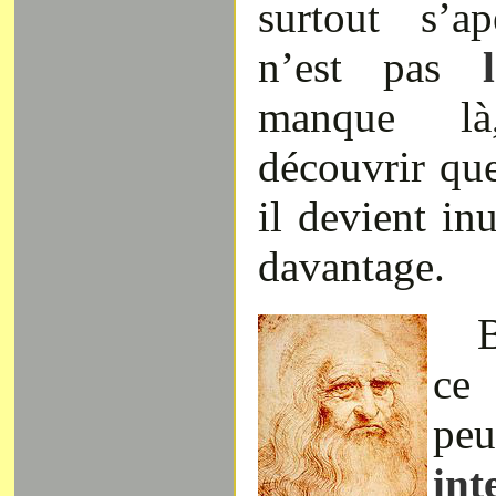
surtout s’a
n’est pas
l’
manque là
découvrir que
il devient in
davantage.
B
ce 
peu
int