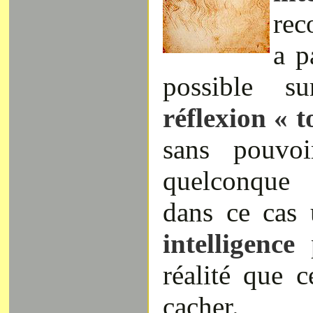
rec
a p
possible s
réflexion « 
sans pouvoi
quelconque 
dans ce cas 
intelligence
p
réalité que 
cacher.