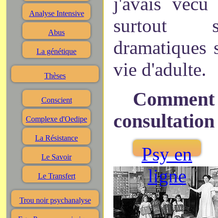
j'avais vécu
Analyse Intensive
surtout s
Abus
dramatiques 
La génétique
vie d'adulte.
Thèses
Comment 
Conscient
consultation
Complexe d'Oedipe
La Résistance
Psy en
Le Savoir
ligne
Le Transfert
Trou noir psychanalyse