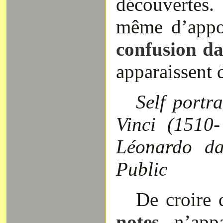
découvertes
même d’appo
confusion dan
apparaissent d
Self portr
Vinci (1510
Léonardo da
Public
De croire
notes
n’appa