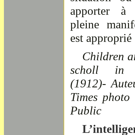
apporter à
l
pleine manif
est approprié à
Children a
scholl in 
(1912)- Aut
Times photo
Public
L’intellig