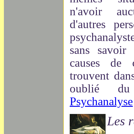
n'avoir au
d'autres pe
psychanalys
sans savoir 
causes de 
trouvent dan
oublié du
Psychanalyse
Les r