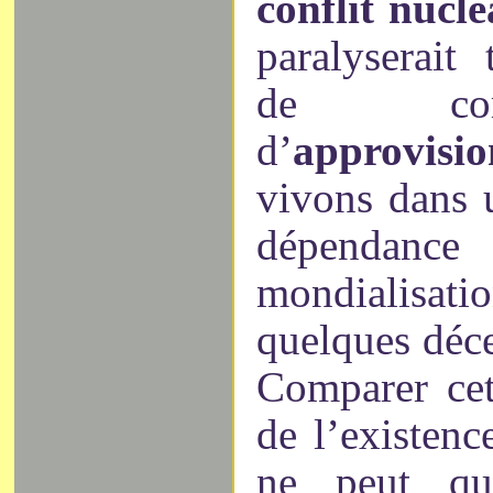
conflit nucl
paralyserait 
de co
d’
approvis
vivons dans 
dépendance
mondialisat
quelques déce
Comparer cet
de l’existenc
ne peut q