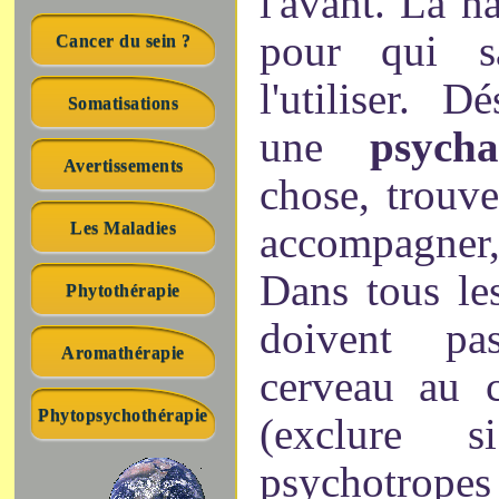
l'avant. La n
pour qui sa
Cancer du sein ?
l'utiliser. D
Somatisations
une
psychan
Avertissements
chose, trouve
Les Maladies
accompagner,
Dans tous les
Phytothérapie
doivent p
Aromathérapie
cerveau au c
Phytopsychothérapie
(exclure s
psychotro