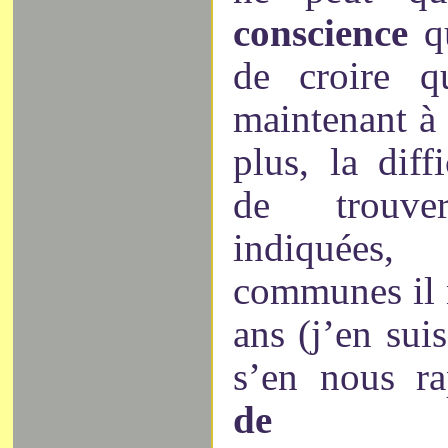
conscience
q
de croire 
maintenant à 
plus, la diff
de trouve
indiquées,
communes il 
ans (j’en sui
s’en nous r
de