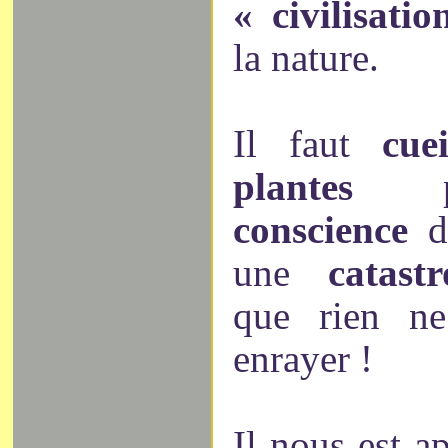
« civilisati
la nature.
Il faut
cue
plantes
conscience
d
une
catast
que rien ne
enrayer !
Il nous est a