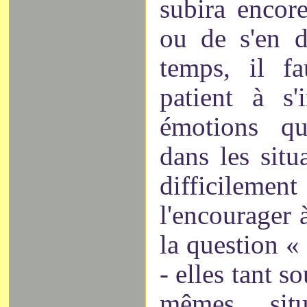
subira encore
ou de s'en d
temps, il f
patient à s'
émotions qu
dans les situ
difficileme
l'encourager 
la question 
- elles tant s
mêmes situ