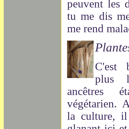
peuvent les 
tu me dis me
me rend malad
Plante
C'est 
plus 
ancêtres é
végétarien. 
la culture, i
glanant ici et