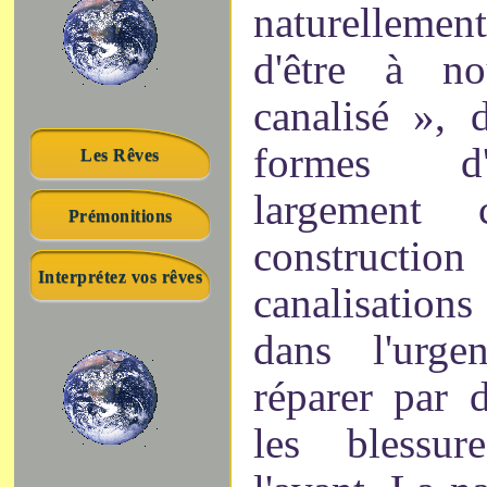
naturellemen
d'être à n
canalisé », 
formes d'
Les Rêves
largement 
Prémonitions
constructio
Interprétez vos rêves
canalisation
dans l'urge
réparer par d
les blessur