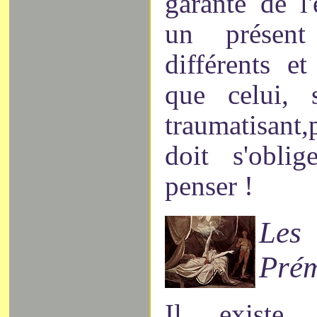
garante de l'
un présen
différents et
que celui, s
traumatisant,
doit s'obli
penser !
L
Prém
Il existe