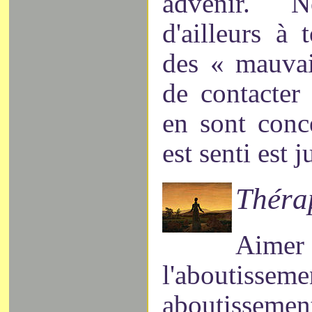
advenir. N
d'ailleurs à
des « mauvai
de contacter
en sont conc
est senti est 
Théra
Ai
l'aboutisse
aboutissem