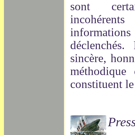
sont cert
incohére
informatio
déclenchés. 
sincère, honn
méthodique 
constituent l
Pres