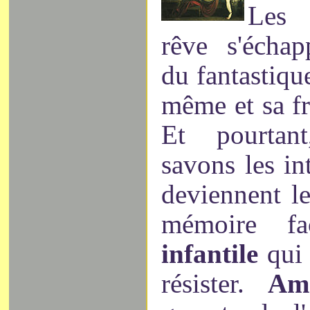
Les 
rêve s'échap
du fantastiqu
même et sa fr
Et pourtan
savons les in
deviennent le
mémoire f
infantile
qui
résister.
Amn