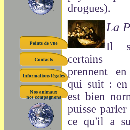
drogues).
La P
Il 
Points de vue
certains 
Contacts
prennent en
Informations légales
qui suit : en
Nos animaux
est bien nor
nos compagnons
puisse parler 
ce qu'il a s