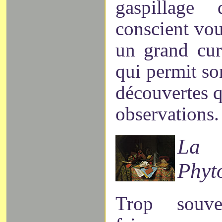
gaspillag
conscient vou
un grand cur
qui permit so
découvertes q
observations
La
Phyt
Trop souv