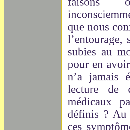
faisons o
inconsciemm
que nous conn
l’entourage, 
subies au mo
pour en avoir
n’a jamais 
lecture de 
médicaux pa
définis ? Au 
ces symptôme